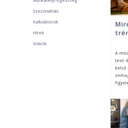
Munkahelyi egészség
Szezonalitás
Kalkulátorok
Mir
tré
Hírek
Videók
A mód
testi 
belső
önmag
figye