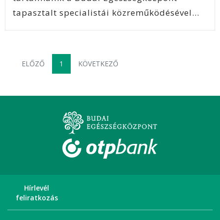
tapasztalt specialistái közreműködésével
készülnek, így megbízható és hiteles
információkat nyújtanak a testi, lelki és
mentális egészség hosszú távú
ELŐZŐ
1
KÖVETKEZŐ
fenntartásához.
Hírlevél
feliratkozás